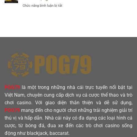
Săn
Pháp
ở
Chức năng bình luận bị tắt
Thưởng
Ăn
Tìm
Lớn
Tiền
Hiểu
Nhận
Tại
DragonGaming
Quà
Nhà
Nổ
Siêu
Cái
Hũ
Tốc
Sảnh
Cùng
Cược
Pog79
Slot
Chất
Lượng
Nhất
POG79
là một trong những nhà cái trực tuyến nổi bật tại
Việt Nam, chuyên cung cấp dịch vụ cá cược thể thao và trò
chơi casino. Với giao diện thân thiện và dễ sử dụng,
POG79
mang đến cho người chơi những trải nghiệm giải trí
thú vị và hấp dẫn. Nhà cái này có đa dạng các loại hình cá
cược, từ bóng đá, đua xe đến các trò chơi casino sống
động như blackjack, baccarat.