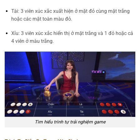
Tài: 3 viên xúc xắc xuất hiện ở mặt đỏ cùng mặt trắng
hoặc các mặt toàn màu đỏ.
Xỉu: 3 viên xúc xắc hiển thị ở mặt trắng và 1 đỏ hoặc cả
4 viên ở màu trắng.
Tìm hiểu trình tự trải nghiệm game