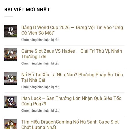
BÀI VIẾT MỚI NHẤT
Bảng B World Cup 2026 — Đừng Vội Tin Vào “Ứng
19
Cử Viên Số Một”
Th6
ở
Chức năng bình luận bị tắt
Bảng
B
Game Slot Zeus VS Hades – Giải Trí Thú Vị, Nhận
05
World
Thưởng Lớn
Th5
Cup
ở
Chức năng bình luận bị tắt
2026
Game
—
Slot
Nổ Hũ Tài Xỉu Là Như Nào? Phương Pháp Ăn Tiền
Đừng
05
Zeus
Vội
Tại Nhà Cái
Th5
VS
Tin
ở
Chức năng bình luận bị tắt
Hades
Vào
Nổ
–
“Ứng
Hũ
Irish Luck – Săn Thưởng Lớn Nhận Quà Siêu Tốc
Giải
Cử
05
Tài
Trí
Cùng Pog79
Viên
Th5
Xỉu
Thú
Số
ở
Chức năng bình luận bị tắt
Là
Vị,
Một”
Irish
Như
Nhận
Luck
Tìm Hiểu DragonGaming Nổ Hũ Sảnh Cược Slot
Nào?
Thưởng
05
–
Phương
Chất Lượng Nhất
Lớn
Th5