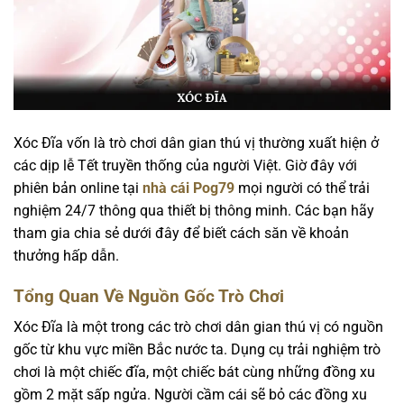
Xóc Đĩa vốn là trò chơi dân gian thú vị thường xuất hiện ở
các dịp lễ Tết truyền thống của người Việt. Giờ đây với
phiên bản online tại
nhà cái Pog79
mọi người có thể trải
nghiệm 24/7 thông qua thiết bị thông minh. Các bạn hãy
tham gia chia sẻ dưới đây để biết cách săn về khoản
thưởng hấp dẫn.
Tổng Quan Về Nguồn Gốc Trò Chơi
Xóc Đĩa là một trong các trò chơi dân gian thú vị có nguồn
gốc từ khu vực miền Bắc nước ta. Dụng cụ trải nghiệm trò
chơi là một chiếc đĩa, một chiếc bát cùng những đồng xu
gồm 2 mặt sấp ngửa. Người cầm cái sẽ bỏ các đồng xu