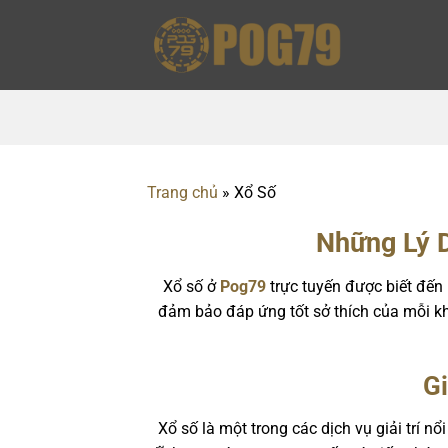
Bỏ
qua
nội
dung
Trang chủ
»
Xổ Số
Những Lý 
Xổ số ở
Pog79
trực tuyến được biết đến 
đảm bảo đáp ứng tốt sở thích của mỗi k
Gi
Xổ số là một trong các dịch vụ giải trí n