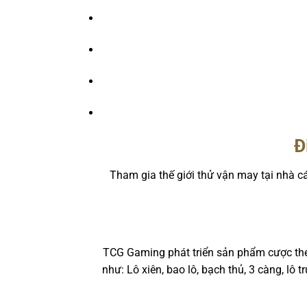
Đ
Tham gia thế giới thử vận may tại nhà c
TCG Gaming phát triển sản phẩm cược theo
như: Lô xiên, bao lô, bạch thủ, 3 càng, lô