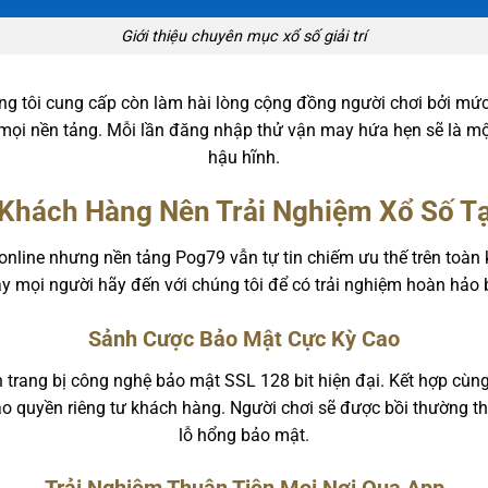
Giới thiệu chuyên mục xổ số giải trí
úng tôi cung cấp còn làm hài lòng cộng đồng người chơi bởi m
ên mọi nền tảng. Mỗi lần đăng nhập thử vận may hứa hẹn sẽ là 
hậu hĩnh.
 Khách Hàng Nên Trải Nghiệm Xổ Số T
S online nhưng nền tảng Pog79 vẫn tự tin chiếm ưu thế trên toàn 
y mọi người hãy đến với chúng tôi để có trải nghiệm hoàn hảo b
Sảnh Cược Bảo Mật Cực Kỳ Cao
riển trang bị công nghệ bảo mật SSL 128 bit hiện đại. Kết hợp 
bảo quyền riêng tư khách hàng. Người chơi sẽ được bồi thường t
lỗ hổng bảo mật.