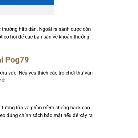
ức thưởng hấp dẫn. Ngoài ra sảnh cược còn
một cơ hội để các bạn săn về khoản thưởng
ại Pog79
khu vực. Nếu yêu thích các trò chơi thử vận
ởi:
cùng tường lửa và phần mềm chống hack cao
heo đúng chính sách bảo mật nếu để xảy ra