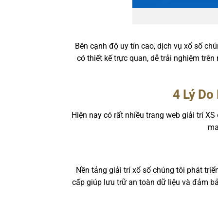
Bên cạnh độ uy tín cao, dịch vụ xổ số ch
có thiết kế trực quan, dễ trải nghiệm tr
4 Lý Do
Hiện nay có rất nhiều trang web giải trí X
ma
Nền tảng giải trí xổ số chúng tôi phát t
cấp giúp lưu trữ an toàn dữ liệu và đảm 