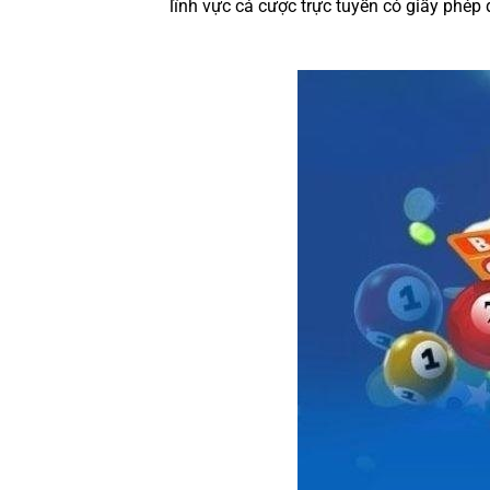
lĩnh vực cá cược trực tuyến có giấy ph