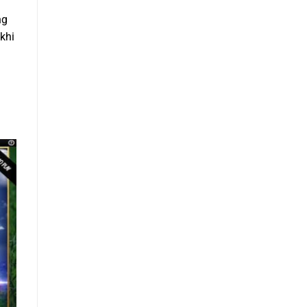
ng
khi