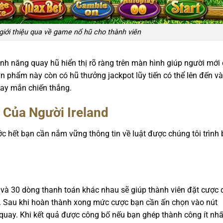
 giới thiệu qua về game nổ hũ cho thành viên
ính năng quay hũ hiển thị rõ ràng trên màn hình giúp người mới
n phẩm này còn có hũ thưởng jackpot lũy tiến có thể lên đến vài
may mắn chiến thắng.
Của Người Ireland
ớc hết bạn cần nắm vững thông tin về luật được chúng tôi trình
 và 30 dòng thanh toán khác nhau sẽ giúp thành viên đặt cược 
h. Sau khi hoàn thành xong mức cược bạn cần ấn chọn vào nút
quay. Khi kết quả được công bố nếu bạn ghép thành công ít nhấ