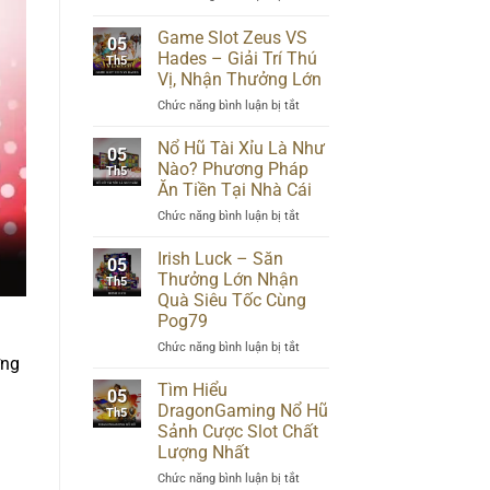
Bảng
B
Game Slot Zeus VS
05
World
Hades – Giải Trí Thú
Th5
Cup
Vị, Nhận Thưởng Lớn
2026
ở
Chức năng bình luận bị tắt
—
Game
Đừng
Slot
Vội
Nổ Hũ Tài Xỉu Là Như
05
Zeus
Tin
Nào? Phương Pháp
Th5
VS
Vào
Ăn Tiền Tại Nhà Cái
Hades
“Ứng
ở
Chức năng bình luận bị tắt
–
Cử
Nổ
Giải
Viên
Hũ
Trí
Số
Irish Luck – Săn
05
Tài
Thú
Một”
Thưởng Lớn Nhận
Th5
Xỉu
Vị,
Quà Siêu Tốc Cùng
Là
Nhận
Pog79
Như
Thưởng
Nào?
Lớn
ở
Chức năng bình luận bị tắt
ởng
Phương
Irish
Pháp
Luck
Tìm Hiểu
n
05
Ăn
–
DragonGaming Nổ Hũ
Th5
Tiền
Săn
Sảnh Cược Slot Chất
Tại
Thưởng
Lượng Nhất
Nhà
Lớn
Cái
Nhận
ở
Chức năng bình luận bị tắt