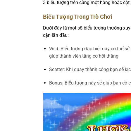
3 biểu tượng trên cùng một hàng hoặc cột
Biểu Tượng Trong Trò Chơi
Dưới đây là một số biểu tượng thường xuy
cận lần đầu:
Wild: Biểu tượng đặc biệt này có thể sử
giúp thành viên tăng cơ hội thắng.
Scatter: Khi quay thành công bạn sẽ k
Bonus: Biểu tượng này sẽ giúp bạn có 