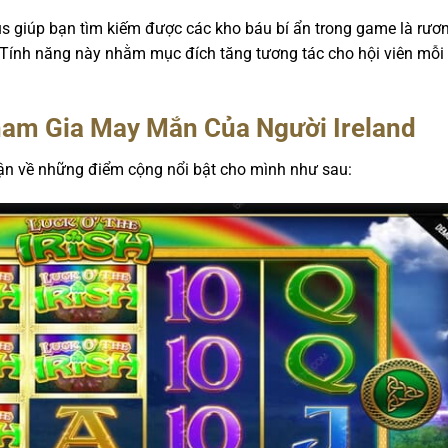
us giúp bạn tìm kiếm được các kho báu bí ẩn trong game là rươ
 Tính năng này nhằm mục đích tăng tương tác cho hội viên mỗi 
am Gia May Mắn Của Người Ireland
nhận về những điểm cộng nổi bật cho mình như sau: