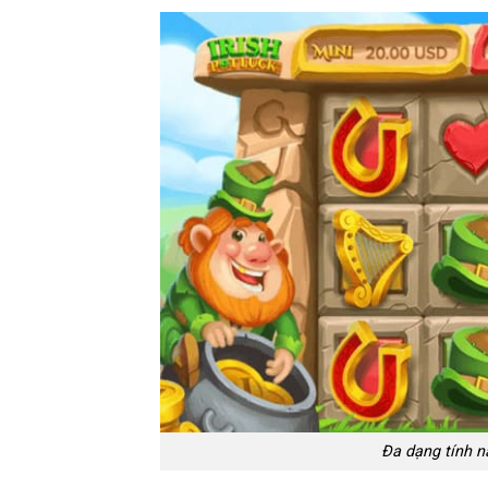
Đa dạng tính n