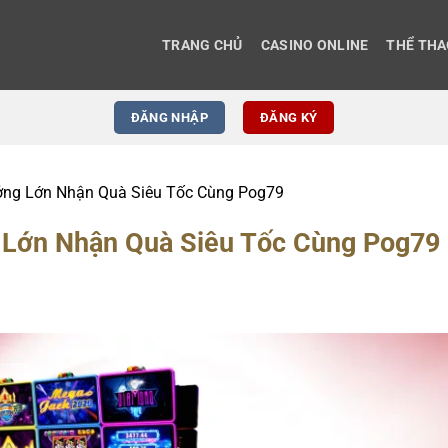
TRANG CHỦ
CASINO ONLINE
THỂ THA
ĐĂNG NHẬP
ĐĂNG KÝ
ưởng Lớn Nhận Quà Siêu Tốc Cùng Pog79
g Lớn Nhận Quà Siêu Tốc Cùng Pog79