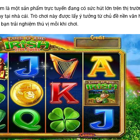
là một sản phẩm trực tuyến đang có sức hút lớn trên thị trườ
y tại nhà cái. Trò chơi này được lấy ý tưởng từ chủ đề nền văn
bạn trải nghiệm thú vị mỗi khi chơi.