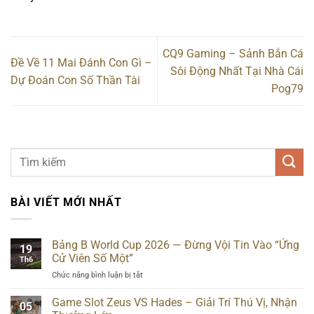
CQ9 Gaming – Sảnh Bắn Cá
Đề Về 11 Mai Đánh Con Gì –
Sôi Động Nhất Tại Nhà Cái
Dự Đoán Con Số Thần Tài
Pog79
BÀI VIẾT MỚI NHẤT
Bảng B World Cup 2026 — Đừng Vội Tin Vào “Ứng
19
Cử Viên Số Một”
Th6
ở
Chức năng bình luận bị tắt
Bảng
B
Game Slot Zeus VS Hades – Giải Trí Thú Vị, Nhận
05
World