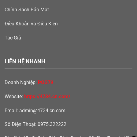
Chính Sách Bảo Mật
Điều Khoản và Điều Kiện
Tác Giả
LIÊN HỆ NHANH
Doanh Nghiệp:
POG79
Website:
https://4734.cn.com/
Email:
admin@4734.cn.com
Số Điện Thoại: 0975.322222