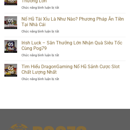
Thưởng Lớn
Th5
Cup
ở
Chức năng bình luận bị tắt
2026
Game
—
Slot
Nổ Hũ Tài Xỉu Là Như Nào? Phương Pháp Ăn Tiền
Đừng
05
Zeus
Vội
Tại Nhà Cái
Th5
VS
Tin
ở
Chức năng bình luận bị tắt
Hades
Vào
Nổ
–
“Ứng
Hũ
Irish Luck – Săn Thưởng Lớn Nhận Quà Siêu Tốc
Giải
Cử
05
Tài
Trí
Cùng Pog79
Viên
Th5
Xỉu
Thú
Số
ở
Chức năng bình luận bị tắt
Là
Vị,
Một”
Irish
Như
Nhận
Luck
Tìm Hiểu DragonGaming Nổ Hũ Sảnh Cược Slot
Nào?
Thưởng
05
–
Phương
Chất Lượng Nhất
Lớn
Th5
Săn
Pháp
ở
Chức năng bình luận bị tắt
Thưởng
Ăn
Tìm
Lớn
Tiền
Hiểu
Nhận
Tại
DragonGaming
Quà
Nhà
Nổ
Siêu
Cái
Hũ
Tốc
Sảnh
Cùng
Cược
Pog79
Slot
Chất
Lượng