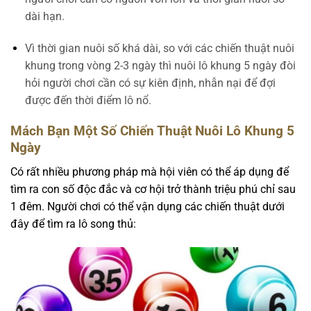
dài hạn.
Vì thời gian nuôi số khá dài, so với các chiến thuật nuôi
khung trong vòng 2-3 ngày thì nuôi lô khung 5 ngày đòi
hỏi người chơi cần có sự kiên định, nhẫn nại để đợi
được đến thời điểm lô nổ.
Mách Bạn Một Số Chiến Thuật Nuôi Lô Khung 5
Ngày
Có rất nhiều phương pháp mà hội viên có thể áp dụng để
tìm ra con số độc đắc và cơ hội trở thành triệu phú chỉ sau
1 đêm. Người chơi có thể vận dụng các chiến thuật dưới
đây để tìm ra lô song thủ: