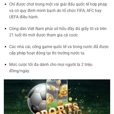
Chỉ được chơi trong một vài giải đấu quốc tế hợp pháp
và có quy định minh bạch do tổ chức FIFA, AFC hay
UEFA điều hành.
Công dân Việt Nam phải sở hữu đầy đủ giấy tờ và trên
21 tuổi thì mới được tham gia cá cược.
Các nhà cái, cổng game quốc tế và trong nước đã được
cấp phép hoạt động tại thị trường nước ta.
Mức cược tối đa dành cho mọi người là 2 triệu
đồng/ngày.