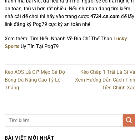
tránh mà bài viết đã nêu ra thì mọi người sẽ có trải nghiệm
an toàn, thú vị hơn rất nhiều. Nếu như bạn đang tìm kiếm
nhà cái để chơi thì hãy vào trang cược
4734.cn.com
để lấy
link đăng ký Pog79 cực kỳ an toàn nhé.
Xem thêm: Tìm Hiểu Nhanh Về Địa Chỉ Thể Thao
Lucky
Sports
Uy Tín Tại Pog79
Kèo AOS Là Gì? Mẹo Cá Độ
Kèo Chấp 1 Trái Là Gì Và
Bóng Đá Nâng Cao Tỷ Lệ
Xem Hướng Dẫn Cách Tính
Thắng
Tiền Chính Xác
BÀI VIẾT MỚI NHẤT