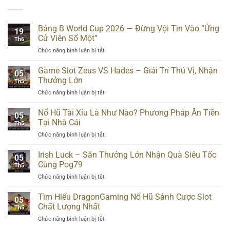
Bảng B World Cup 2026 — Đừng Vội Tin Vào “Ứng
19
Cử Viên Số Một”
Th6
ở
Chức năng bình luận bị tắt
Bảng
B
Game Slot Zeus VS Hades – Giải Trí Thú Vị, Nhận
05
World
Thưởng Lớn
Th5
Cup
ở
Chức năng bình luận bị tắt
2026
Game
—
Slot
Nổ Hũ Tài Xỉu Là Như Nào? Phương Pháp Ăn Tiền
Đừng
05
Zeus
Vội
Tại Nhà Cái
Th5
VS
Tin
ở
Chức năng bình luận bị tắt
Hades
Vào
Nổ
–
“Ứng
Hũ
Irish Luck – Săn Thưởng Lớn Nhận Quà Siêu Tốc
Giải
Cử
05
Tài
Trí
Cùng Pog79
Viên
Th5
Xỉu
Thú
Số
ở
Chức năng bình luận bị tắt
Là
Vị,
Một”
Irish
Như
Nhận
Luck
Tìm Hiểu DragonGaming Nổ Hũ Sảnh Cược Slot
Nào?
Thưởng
05
–
Phương
Chất Lượng Nhất
Lớn
Th5
Săn
Pháp
ở
Chức năng bình luận bị tắt
Thưởng
Ăn
Tìm
Lớn