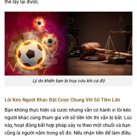
thể lấy lại được.
Lý do khiến bạn bị truy cứu khi cá độ
Lôi Kéo Người Khác Đặt Cược Chung Với Số Tiền Lớn
Bạn không thực hiện cá cược nhưng vẫn có hành vi lôi kéo
người khác cùng tham gia với số tiền lớn thì vẫn bị bắt. Lúc
này, hoạt động bất hợp pháp xảy ra theo một chuỗi và bạn
cũng là người nằm trong số đó. Nếu nhận tiền để làm điều